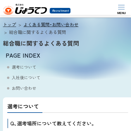
Recruitment
MENU
株
本
式
トップ
よくある質問・お問い合わせ
会
文
社
総合職に関するよくある質問
じ
へ
ょ
総合職に関するよくある質問
メ
う
て
ニ
PAGE INDEX
つ
ュ
選考について
ー
入社後について
へ
お問い合わせ
選考について
Q、選考場所について教えてください。