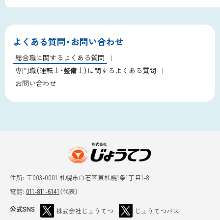
ッ
ト
プ
ッ
に
プ
よくある質問・お問い合わせ
戻
に
る
総合職に関するよくある質問
戻
専門職（運転士・整備士）に関するよくある質問
る
お問い合わせ
本
文
へ
株式会社じょうて
戻
住所:
〒003-0001 札幌市白石区東札幌1条1丁目1-8
つ
電話:
011-811-6141
（代表）
る
メ
公式SNS
株式会社じょうてつ
じょうてつバス
ニ