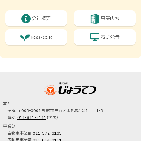
戻
る
会社概要
事業内容
電子公告
ESG・CSR
ト
ッ
本
プ
文
に
へ
戻
株式会社じょうて
戻
る
本社
つ
住所:
〒003-0001 札幌市白石区東札幌1条1丁目1-8
る
電話:
011-811-6141
（代表）
メ
事業部
ニ
電
自動車事業部
011-572-3135
ュ
話
不動産事業部
011-814-0111