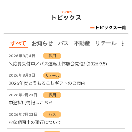
ト
ッ
TOPICS
プ
トピックス
に
トピックス一覧
戻
る
すべて
お知らせ
バス
不動産
リテール
採
す
2026年8月4日
採用
べ
＼応募受付中／バス運転士体験会開催！（2026.9.5)
て
2026年8月3日
リテール
2026年度とうもろこしギフトのご案内
2026年7月23日
採用
中途採用情報はこちら
2026年7月21日
バス
お盆期間中の運行について