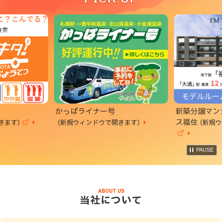
プ
に
戻
る
かっぱライナー号
新築分譲マン
ス福住
きます）
（新規ウィンドウで開きます）
（新規
(
外
(
部
外
PAUSE
サ
部
イ
サ
ト
ト
イ
ッ
)
ト
ABOUT US
)
プ
当社について
に