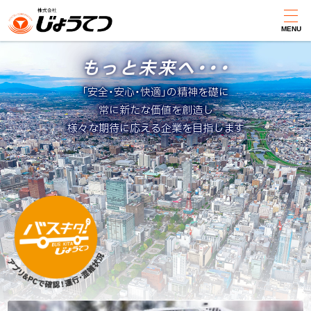
本
文
MENU
じょうてつ
じ
へ
もっと未来へ・・・
メ
ょ
ニ
「安全・安心・快適」の精神を礎に
ュ
常に新たな価値を創造し
う
ー
様々な期待に応える企業を目指します
へ
て
つ