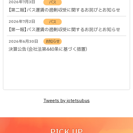
2026年7月3日
バス
【第二報】バス運賃の過剰収受に関するお詫びとお知らせ
2026年7月2日
バス
【第一報】バス運賃の過剰収受に関するお詫びとお知らせ
2026年6月30日
お知らせ
決算公告（会社法第440条に基づく措置）
Tweets by jotetsubus
ト
ッ
PICK UP