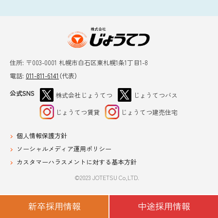
ッ
に
プ
戻
本
に
る
文
戻
へ
る
株式会社じょうて
戻
住所:
〒003-0001 札幌市白石区東札幌1条1丁目1-8
つ
電話:
011-811-6141
（代表）
る
メ
公式SNS
株式会社じょうてつ
じょうてつバス
ニ
(
(
外
外
じょうてつ賃貸
じょうてつ建売住宅
ュ
部
部
(
(
サ
サ
外
外
イ
イ
ー
部
部
個人情報保護方針
ト
ト
サ
サ
)
)
へ
イ
イ
ソーシャルメディア運用ポリシー
ト
ト
戻
)
)
カスタマーハラスメントに対する基本方針
る
©
2023 JOTETSU Co,LTD.
ペ
ー
新卒採用情報
中途採用情報
ジ