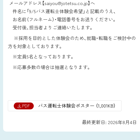
メールアドレス【saiyou@jotetsu.co.jp】へ
件名に「9/5
バス運転士体験会希望」
と記載のうえ、
お名前
（
フルネーム
）・
電話番号をお送りください。
受付後、担当者よりご連絡いたします。
※採用を目的とした体験会のため、就職・転職をご検討中の
方を対象としております。
※
定員5名となっております。
※
応募多数の場合は抽選となります
。
バス運転士体験会ポスター
（1,001KB）
PDF
ト
最終更新日:
2026年8月4日
ッ
ト
プ