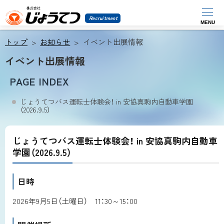
Recruitment
MENU
株
本
式
トップ
お知らせ
イベント出展情報
会
文
社
イベント出展情報
じ
へ
ょ
メ
う
PAGE INDEX
て
ニ
つ
じょうてつバス運転士体験会！ in 安協真駒内自動車学園
ュ
（2026.9.5）
ー
へ
じょうてつバス運転士体験会！ in 安協真駒内自動車
学園（2026.9.5）
日時
2026年9月5日（土曜日） 11：30～15：00