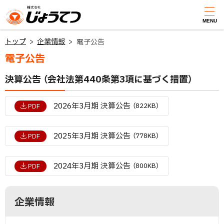
本
文
MENU
じょうてつ
へ
トップ
企業情報
電子公告
メ
電子公告
ニ
ペ
ュ
決算公告 （会社法第440条第3項に基づく措置）
ー
ー
ジ
内
へ
2026年3月期 決算公告
（822KB）
PDF
目
次
決
2025年3月期 決算公告
算
（778KB）
PDF
公
告
（
2024年3月期 決算公告
（800KB）
PDF
会
社
法
サ
ト
第
4
企業情報
ッ
4
イ
0
プ