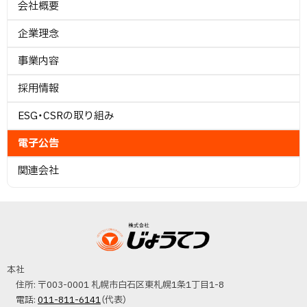
条
会社概要
ド
第
に
3
戻
企業理念
項
・
に
る
基
事業内容
メ
づ
く
採用情報
措
ニ
置
）
ESG・CSRの取り組み
ュ
電子公告
ー
関連会社
本
文
へ
株式会社じょうて
戻
本社
つ
住所:
〒003-0001 札幌市白石区東札幌1条1丁目1-8
る
電話:
011-811-6141
（代表）
メ