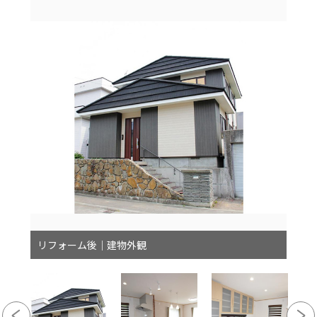
リフォーム後｜建物外観
リフ