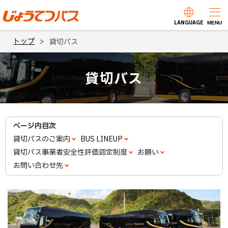
本
文
LANGUAGE
じょうてつバス
MENU
へ
トップ
貸切バス
メ
ニ
貸切バス
ュ
ー
へ
ページ内目次
貸切バスのご案内
BUS LINEUP
貸切バス事業者安全性評価認定制度
お願い
お問い合わせ先