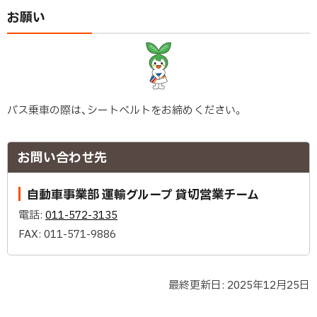
外
部
お願い
サ
イ
ト
)
バス乗車の際は、シートベルトをお締めください。
ト
ッ
お問い合わせ先
プ
に
自動車事業部 運輸グループ 貸切営業チーム
戻
電話:
011-572-3135
る
FAX:
011-571-9886
最終更新日:
2025年12月25日
ト
ッ
ト