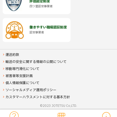
イ
イ
イ
評価認定制度
ド
ド
ド
ト
ト
ト
ウ
ウ
ウ
の
(
四ツ星認定事業者
で
で
で
)
)
)
外
開
開
開
ト
き
き
き
部
ま
ま
ま
サ
す
す
す
ッ
イ
）
）
）
ト
プ
働きやすい職場認証制度
)
（
認定事業者
へ
新
規
戻
ウ
ィ
ン
る
ド
運送約款
ウ
で
輸送の安全に関する情報の公開について
開
き
移動等円滑化について
ま
す
）
被害者等支援計画
(
個人情報保護について
外
ソーシャルメディア運用ポリシー
部
サ
カスタマーハラスメントに対する基本方針
イ
ト
©
2023 JOTETSU Co,LTD.
)