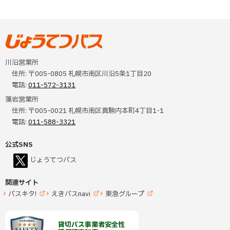
プ
ッ
に
プ
本
戻
に
文
る
戻
へ
じょうてつバス
る
川沿営業所
戻
住所:
〒005-0805 札幌市南区川沿5条1丁目20
る
電話:
011-572-3131
メ
藻岩営業所
ニ
住所:
〒005-0021 札幌市南区真駒内本町4丁目1-1
電話:
011-588-3321
ュ
ー
公式SNS
へ
（
じょうてつバス
新
規
戻
ウ
ィ
る
関連サイト
ン
ド
バスキタ!
えきバスnavi
東急グループ
ウ
ペ
（
（
（
(
(
(
で
新
新
新
開
外
外
外
規
規
規
ー
き
部
部
部
ウ
ウ
ウ
ま
ィ
ィ
ィ
サ
サ
サ
す
貸切バス事業者安全性
ジ
ン
ン
ン
）