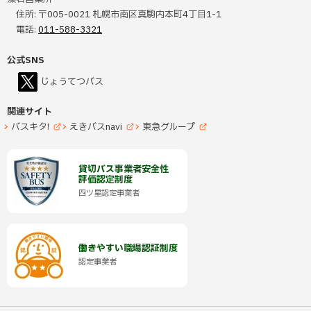
ニ
住所:
〒005-0021 札幌市南区真駒内本町4丁目1-1
電話:
011-588-3321
ュ
ー
公式SNS
へ
（
じょうてつバス
新
規
戻
ウ
ィ
る
関連サイト
ン
ド
バスキタ!
えきバスnavi
東急グループ
ウ
ペ
（
（
（
(
(
(
で
新
新
新
開
外
外
外
規
規
規
ー
き
部
部
部
ウ
ウ
ウ
ま
ィ
ィ
ィ
サ
サ
サ
す
貸切バス事業者安全性
ジ
ン
ン
ン
）
イ
イ
イ
評価認定制度
ド
ド
ド
ト
ト
ト
ウ
ウ
ウ
の
(
四ツ星認定事業者
で
で
で
)
)
)
外
開
開
開
ト
き
き
き
部
ま
ま
ま
サ
す
す
す
ッ
イ
）
）
）
ト
プ
働きやすい職場認証制度
)
（
認定事業者
へ
新
規
戻
ウ
ィ
ン
る