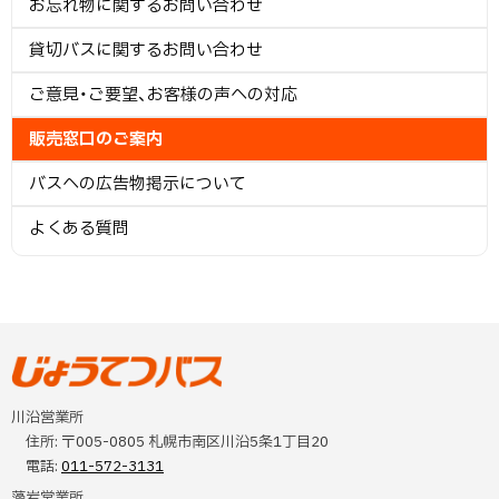
お忘れ物に関するお問い合わせ
メ
貸切バスに関するお問い合わせ
ニ
ご意見・ご要望、お客様の声への対応
ュ
販売窓口のご案内
ー
バスへの広告物掲示について
よくある質問
本
文
へ
じょうてつバス
川沿営業所
戻
住所:
〒005-0805 札幌市南区川沿5条1丁目20
る
電話:
011-572-3131
メ
藻岩営業所