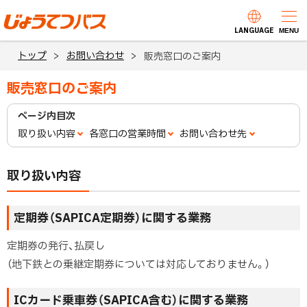
本
文
LANGUAGE
じょうてつバス
MENU
へ
トップ
お問い合わせ
販売窓口のご案内
メ
ニ
販売窓口のご案内
ュ
ページ内目次
ー
取り扱い内容
各窓口の営業時間
お問い合わせ先
へ
取り扱い内容
定期券（SAPICA定期券）に関する業務
定期券の発行、払戻し
（地下鉄との乗継定期券については対応しておりません。）
ICカード乗車券（SAPICA含む）に関する業務