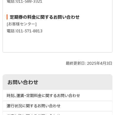
電話：011-588-3321
定期券の料金に関するお問い合わせ
[お客様センター]
電話：011-571-8813
最終更新日:
2025年4月3日
ト
ッ
ト
サ
プ
ッ
お問い合わせ
に
プ
イ
戻
に
時刻、運賃・定期料金に関するお問い合わせ
ド
る
戻
る
運行状況に関するお問い合わせ
・