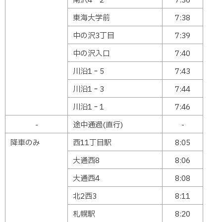
南沢4‐2
7:36
東海大学前
7:38
中の沢3丁目
7:39
中の沢入口
7:40
川沿1‐5
7:43
川沿1‐3
7:44
川沿1‐1
7:46
-
途中通過(直行)
-
降車のみ
西11丁目駅
8:05
大通西8
8:06
大通西4
8:08
北2西3
8:11
札幌駅
8:20