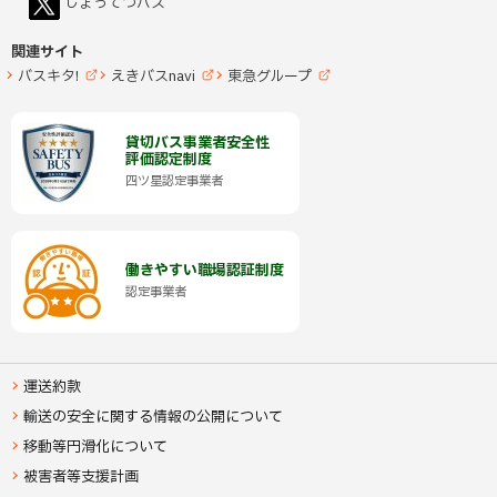
じょうてつバス
新
規
戻
ウ
ィ
る
関連サイト
ン
ド
バスキタ!
えきバスnavi
東急グループ
ウ
ペ
（
（
（
(
(
(
で
新
新
新
開
外
外
外
規
規
規
ー
き
部
部
部
ウ
ウ
ウ
ま
ィ
ィ
ィ
サ
サ
サ
す
貸切バス事業者安全性
ジ
ン
ン
ン
）
イ
イ
イ
評価認定制度
ド
ド
ド
ト
ト
ト
ウ
ウ
ウ
の
(
四ツ星認定事業者
で
で
で
)
)
)
外
開
開
開
ト
き
き
き
部
ま
ま
ま
サ
す
す
す
ッ
イ
）
）
）
ト
プ
働きやすい職場認証制度
)
（
認定事業者
へ
新
規
戻
ウ
ィ
ン
る
ド
運送約款
ウ
で
輸送の安全に関する情報の公開について
開
き
移動等円滑化について
ま
す
）
被害者等支援計画