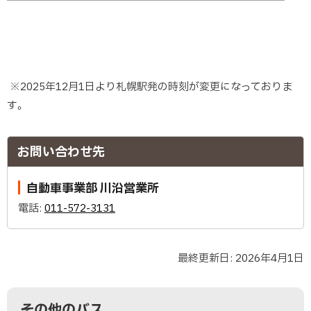
※2025年12月1日より札幌駅発の時刻が変更になっておりま
す。
ト
ッ
お問い合わせ先
プ
に
自動車事業部 川沿営業所
戻
電話:
011-572-3131
る
最終更新日:
2026年4月1日
ト
ッ
ト
サ
プ
ッ
その他のバス