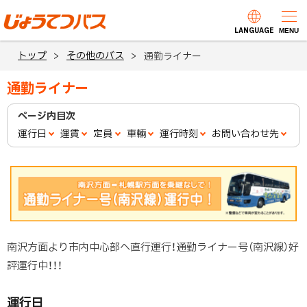
本
文
LANGUAGE
じょうてつバス
MENU
へ
トップ
その他のバス
通勤ライナー
メ
ニ
通勤ライナー
ュ
ページ内目次
ー
運行日
運賃
定員
車輛
運行時刻
お問い合わせ先
へ
南沢方面より市内中心部へ直行運行！通勤ライナー号（南沢線）好
評運行中！！！
運行日