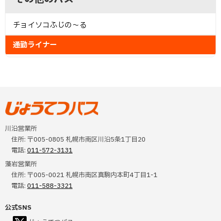
に
プ
イ
戻
に
チョイソコふじの～る
ド
る
戻
る
通勤ライナー
・
メ
ニ
本
ュ
文
へ
じょうてつバス
ー
川沿営業所
戻
住所:
〒005-0805 札幌市南区川沿5条1丁目20
る
電話:
011-572-3131
メ
藻岩営業所
ニ
住所:
〒005-0021 札幌市南区真駒内本町4丁目1-1
電話:
011-588-3321
ュ
ー
公式SNS
へ
（