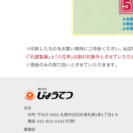
ト
ト
ッ
ッ
プ
プ
へ
へ
戻
戻
る
る
※印刷したものをお買い物時にご持参ください。当店
（「石屋製菓」と「六花亭」は割引対象外とさせていただ
※現金のみの取り扱いとさせていただきます。
ト
ッ
プ
に
株式会社じょうて
戻
本社
つ
住所:
〒003-0001 札幌市白石区東札幌1条1丁目1-8
る
電話:
011-811-6141（代表）
事業部