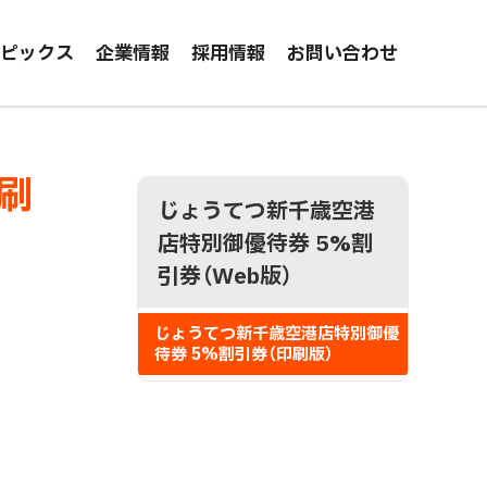
ピックス
企業情報
採用情報
お問い合わせ
刷
サ
じょうてつ新千歳空港
イ
店特別御優待券 5%割
引券（Web版）
ド
・
じょうてつ新千歳空港店特別御優
待券 5%割引券（印刷版）
メ
ニ
ュ