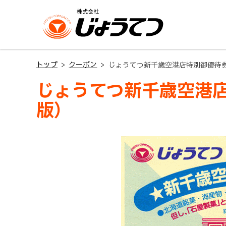
本
本
本
文
文
文
へ
へ
へ
じょうてつ
メ
戻
戻
ニ
る
る
トップ
クーポン
じょうてつ新千歳空港店特別御優待券 
ュ
メ
メ
じょうてつ新千歳空港店
ー
ニ
ニ
版）
へ
ュ
ュ
ー
ー
へ
へ
戻
戻
る
る
ペ
ペ
ー
ー
ジ
ジ
の
の