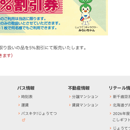
取り扱いの品を5％割引にて販売いたします。
きます）
サ
バス情報
不動産情報
リテール
イ
時刻表
分譲マンション
新千歳空
ト
運賃
賃貸マンション
北海道グ
マ
（
バスキタ！じょうてつ
2026年
ッ
新
こしギフ
(
規
プ
外
じょうて
ウ